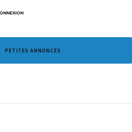
ONNEXION
e
nexion
PETITES ANNONCES