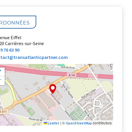
RDONNÉES
venue Eiffel
20
Carrières-sur-Seine
39 76 63 90
tact@transatlanticpartner.com
+
−
|
©
contributors
Leaflet
OpenStreetMap