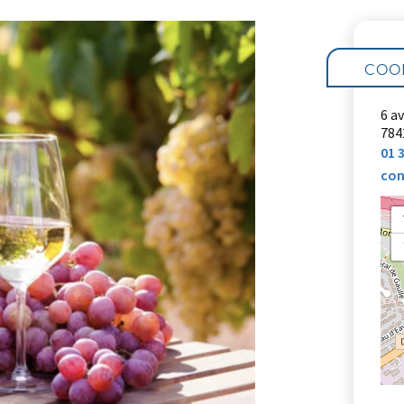
COO
6 a
784
01 
con