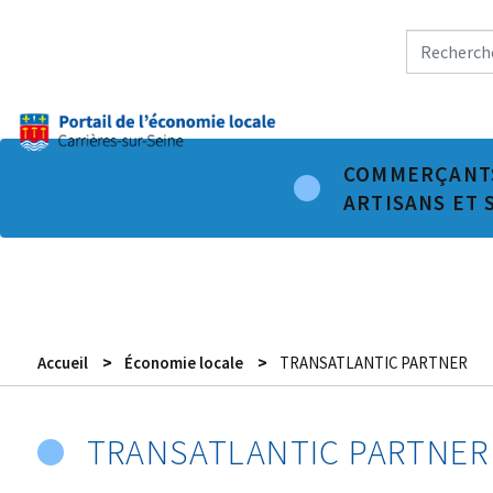
Menu
COMMERÇANT
principal
ARTISANS ET 
-
Espace
des
professionnels
Accueil
Économie locale
TRANSATLANTIC PARTNER
TRANSATLANTIC PARTNER