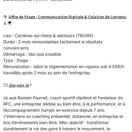
🎯 
Offre de Stage : Communication Digitale & Création de Contenu
📱🎥
Lieu
 : Carrières-sur-Seine & alentours (78)/(95)
Durée
 : 2 mois 
renouvelables tacitement
 si résultats 
convaincants
Démarrage
 : dès que possible
Type
 : Stage
Rémunération
 : selon la réglementation en vigueur soit 4.05€/h 
travaillée après 2 mois au sein de l'entreprise.
🏋️‍♂️
Qui suis-je
 ?
Je suis 
Romain Fournet
, coach sportif diplômé et fondateur de 
RFC
, une entreprise dédiée au bien-être, à la performance, et à 
l’accompagnement humain en exercice depuis 7 ans.
J’interviens en coaching 
présentiel, distanciel
, en entreprise et 
lors d’
événements bien-être
. Mon objectif : transformer 
durablement la vie des gens à travers le mouvement, la 