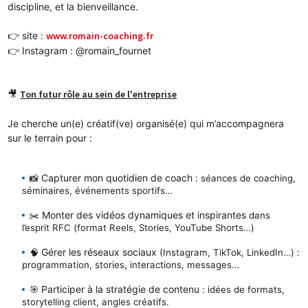
discipline, et la bienveillance.
👉 site : 
www.romain-coaching.fr
👉 Instagram : @romain_fournet
🎥 
Ton futur rôle au sein de l'entreprise
Je cherche un(e) 
créatif(ve) organisé(e)
 qui m’accompagnera 
sur le terrain pour :
Capturer mon quotidien de coach
📸 
 : séances de coaching, 
séminaires, événements sportifs…
Monter des vidéos dynamiques et inspirantes
✂️ 
 dans 
l’esprit RFC (format Reels, Stories, YouTube Shorts…)
Gérer les réseaux sociaux
🧠 
 (Instagram, TikTok, LinkedIn…) : 
programmation, stories, interactions, messages…
Participer à la stratégie de contenu
🎯 
 : idées de formats, 
storytelling client, angles créatifs.