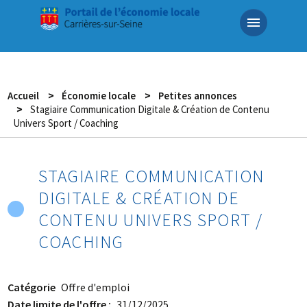
Aller
au
contenu
principal
Accueil
Économie locale
Petites annonces
Stagiaire Communication Digitale & Création de Contenu
Univers Sport / Coaching
STAGIAIRE COMMUNICATION
DIGITALE & CRÉATION DE
CONTENU UNIVERS SPORT /
COACHING
Catégorie
Offre d'emploi
Date limite de l'offre
31/12/2025