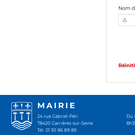
Nom d'
Réinit
MAIRIE
24 rue Gabriel-Péri
Du 
78420 Carrières-sur-Seine
8h30
Tél. 01 30 86 89 89