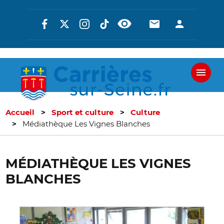
Aller
Réseaux
En-
En-
au
contenu
sociaux
tête
tête
principal
-
-
Communicati
Connexi
Accueil
Sport et culture
Culture
Médiathèque Les Vignes Blanches
MÉDIATHÈQUE LES VIGNES
BLANCHES