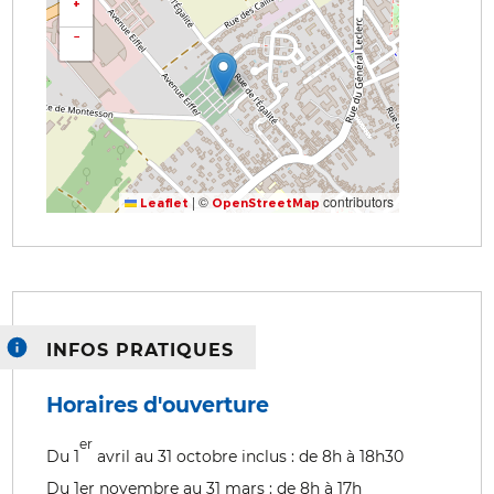
+
−
|
©
contributors
Leaflet
OpenStreetMap
INFOS PRATIQUES
Horaires d'ouverture
er
Du 1
avril au 31 octobre inclus : de 8h à 18h30
Du 1er novembre au 31 mars : de 8h à 17h