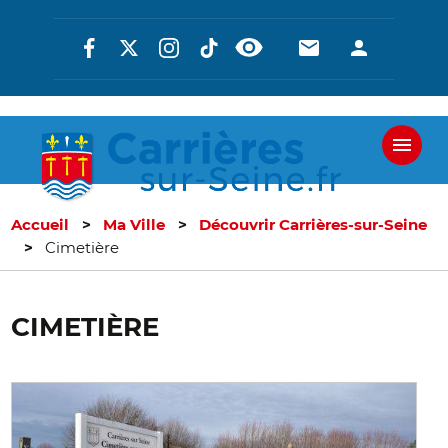
Aller
Réseaux
En-
En-
au
contenu
sociaux
tête
tête
principal
-
-
Communicati
Connexi
Accueil
Ma Ville
Découvrir Carrières-sur-Seine
Cimetière
CIMETIÈRE