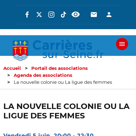
Aller
Réseaux
En-
En-
au
contenu
sociaux
tête
tête
principal
-
-
Communicati
Connexi
Accueil
Portail des associations
Agenda des associations
La nouvelle colonie ou La ligue des femmes
LA NOUVELLE COLONIE OU LA
LIGUE DES FEMMES
Vendredi 5 juin, 20:00
-
22:30