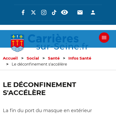
Aller
Réseaux
En-
En-
au
contenu
sociaux
tête
tête
principal
-
-
Communicati
Connexi
Accueil
Social
Santé
Infos Santé
Le déconfinement s'accélère
LE DÉCONFINEMENT
S'ACCÉLÈRE
La fin du port du masque en extérieur