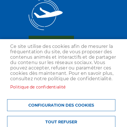
Ce site utilise des cookies afin de mesurer la
fréquentation du site, de vous proposer des
contenus animés et interactifs et de partager
du contenu sur les réseaux sociaux. Vous
pouvez accepter, refuser ou paramétrer ces
cookies dès maintenant. Pour en savoir plus,
consultez notre politique de confidentialité.
Politique de confidentialité
CONFIGURATION DES COOKIES
Menu
ACCUEIL
PLAN DU SITE
MENTIONS LÉGALES
Pied
TOUT REFUSER
POLITIQUE DE CONFIDENTIALITÉ
COOKIES