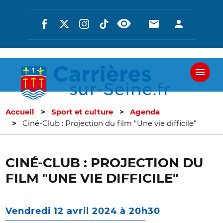
Aller
Réseaux
En-
En-
au
contenu
sociaux
tête
tête
principal
-
-
Communicati
Connexi
Accueil
Sport et culture
Agenda
Ciné-Club : Projection du film "Une vie difficile"
CINÉ-CLUB : PROJECTION DU
FILM "UNE VIE DIFFICILE"
Vendredi 12 avril 2024 à 20h30