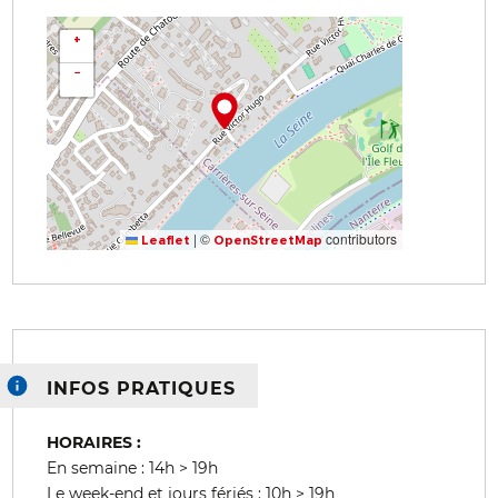
+
−
|
©
contributors
Leaflet
OpenStreetMap
INFOS PRATIQUES
HORAIRES :
En semaine : 14h > 19h
Le week-end et jours fériés : 10h > 19h