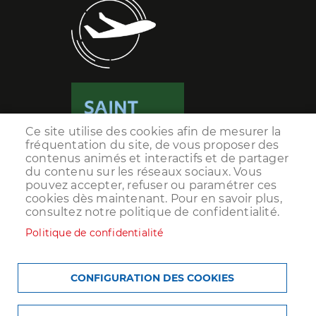
Ce site utilise des cookies afin de mesurer la
fréquentation du site, de vous proposer des
contenus animés et interactifs et de partager
du contenu sur les réseaux sociaux. Vous
pouvez accepter, refuser ou paramétrer ces
cookies dès maintenant. Pour en savoir plus,
consultez notre politique de confidentialité.
Politique de confidentialité
Menu
ACCUEIL
PLAN DU SITE
MENTIONS LÉGALES
CONFIGURATION DES COOKIES
Pied
POLITIQUE DE CONFIDENTIALITÉ
COOKIES