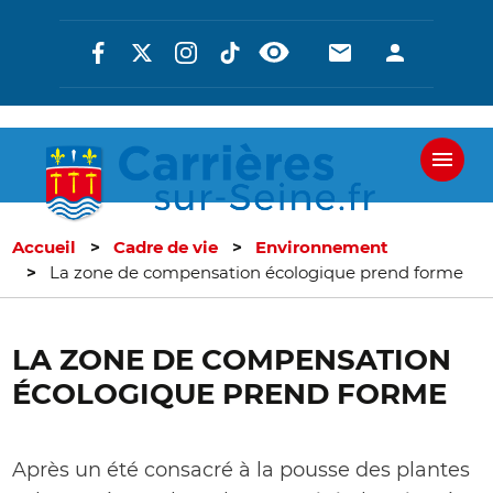
Aller
Réseaux
En-
En-
au
contenu
sociaux
tête
tête
principal
-
-
Communicati
Connexi
Accueil
Cadre de vie
Environnement
La zone de compensation écologique prend forme
LA ZONE DE COMPENSATION
ÉCOLOGIQUE PREND FORME
Après un été consacré à la pousse des plantes