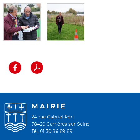
MAIRIE
24 rue Gabriel-Péri
78420 Carrières-sur-Seine
Tél. 01 30 86 89 89