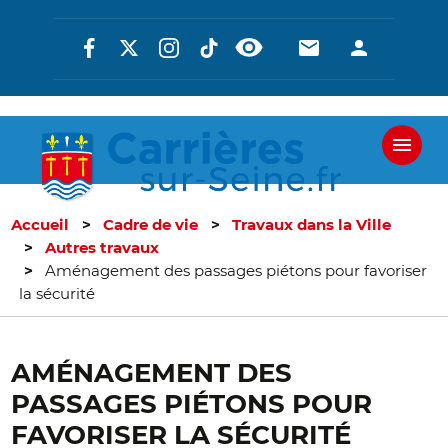
Aller
Réseaux
En-
En-
au
contenu
sociaux
tête
tête
principal
-
-
Communicati
Connexi
Accueil
Cadre de vie
Travaux dans la Ville
Autres travaux
Aménagement des passages piétons pour favoriser
la sécurité
AMÉNAGEMENT DES
PASSAGES PIÉTONS POUR
FAVORISER LA SÉCURITÉ