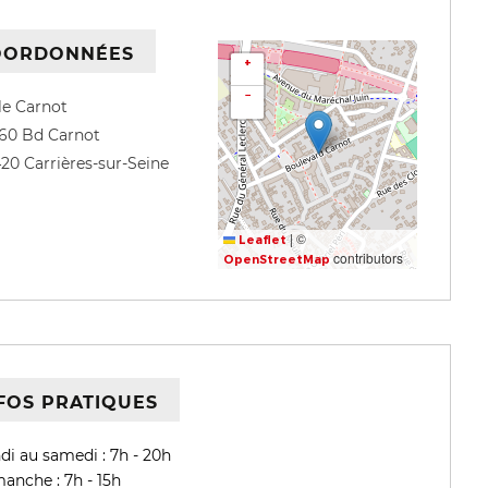
OORDONNÉES
+
−
le Carnot
60 Bd Carnot
420
Carrières-sur-Seine
|
©
Leaflet
contributors
OpenStreetMap
FOS PRATIQUES
di au samedi : 7h - 20h
anche : 7h - 15h