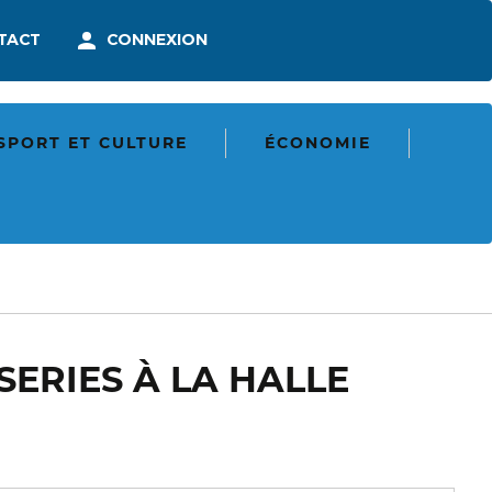
En-
TACT
CONNEXION
tête
-
munication
Connexion
SPORT ET CULTURE
ÉCONOMIE
SERIES À LA HALLE