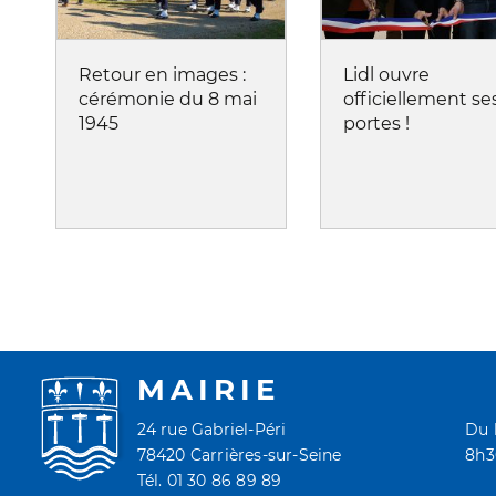
Retour en images :
Lidl ouvre
cérémonie du 8 mai
officiellement se
1945
portes !
MAIRIE
24 rue Gabriel-Péri
Du 
78420 Carrières-sur-Seine
8h30
Tél. 01 30 86 89 89