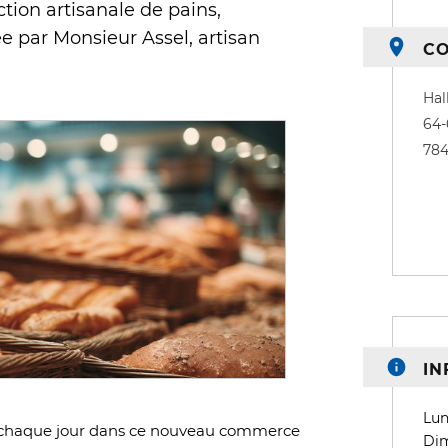
ction artisanale de pains,
e par Monsieur Assel, artisan
C
Hal
64-
78
IN
Lun
nd chaque jour dans ce nouveau commerce
Dim