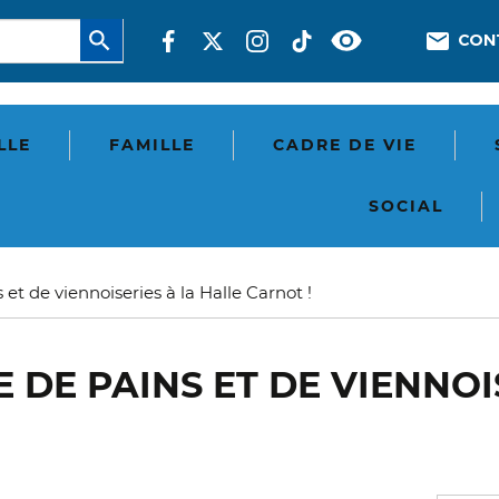
Aller
Réseaux
En-
CON
au
sociaux
tête
contenu
principal
-
Com
LLE
FAMILLE
CADRE DE VIE
SOCIAL
 et de viennoiseries à la Halle Carnot !
DE PAINS ET DE VIENNOI