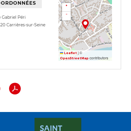
OORDONNÉES
+
−
 Gabriel Péri
420
Carrières-sur-Seine
|
©
Leaflet
contributors
OpenStreetMap