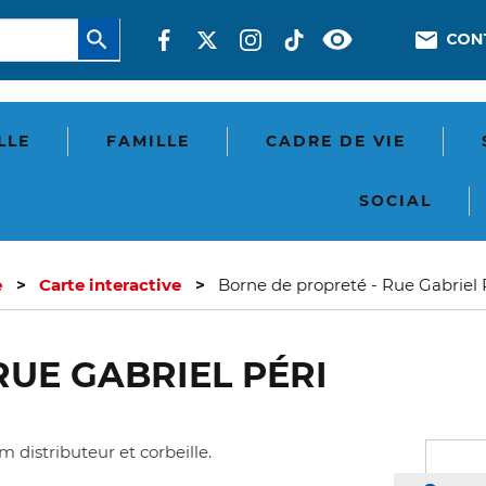
Aller
Réseaux
En-
CON
au
sociaux
tête
contenu
principal
-
Com
LLE
FAMILLE
CADRE DE VIE
SOCIAL
e
Carte interactive
Borne de propreté - Rue Gabriel 
RUE GABRIEL PÉRI
 distributeur et corbeille.