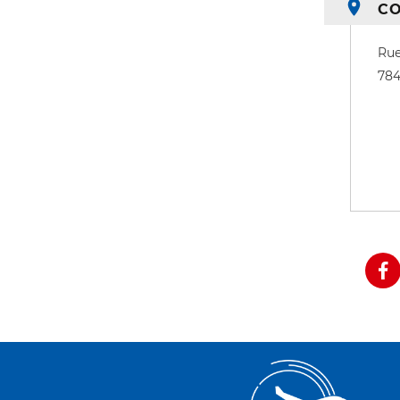
C
Rue
78