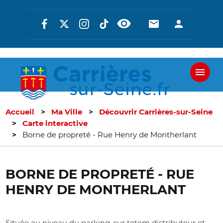
Aller
Réseaux
En-
En-
au
contenu
sociaux
tête
tête
principal
-
-
Communicati
Connexi
Accueil
Ma Ville
Découvrir Carrières-sur-Seine
Carte interactive
Borne de propreté - Rue Henry de Montherlant
BORNE DE PROPRETÉ - RUE
HENRY DE MONTHERLANT
Située au niveau du parking, sur totem distributeur et