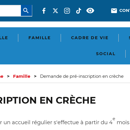
Aller
Réseaux
En-
CON
au
sociaux
tête
contenu
principal
-
Com
LLE
FAMILLE
CADRE DE VIE
SOCIAL
ne
Famille
Demande de pré-inscription en crèche
IPTION EN CRÈCHE
e
un accueil régulier s'effectue à partir du 4
mois 