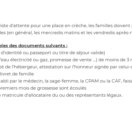
liste d’attente pour une place en crèche, les familles doiven
es (en général, les mercredis matins et les vendredis après-m
pies des documents suivants :
 d’identité ou passeport ou titre de séjour valide)
 d’eau électricité ou gaz, promesse de vente …) de moins de 3
té de l’hébergeur, attestation sur l’honneur signée par celui-c
livret de famille
établi par le médecin, la sage-femme, la CPAM ou la CAF, fais
premiers mois de grossesse sont écoulés
le matricule d’allocataire du ou des représentants légaux.