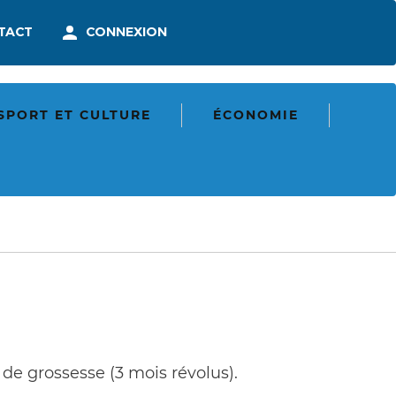
En-
TACT
CONNEXION
tête
-
munication
Connexion
SPORT ET CULTURE
ÉCONOMIE
de grossesse (3 mois révolus).