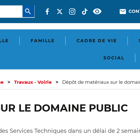
Aller
Réseaux
En-
CON
au
sociaux
tête
contenu
principal
-
Com
LLE
FAMILLE
CADRE DE VIE
SOCIAL
ne
Travaux - Voirie
Dépôt de matériaux sur le domai
UR LE DOMAINE PUBLIC
des Services Techniques dans un délai de 2 semai