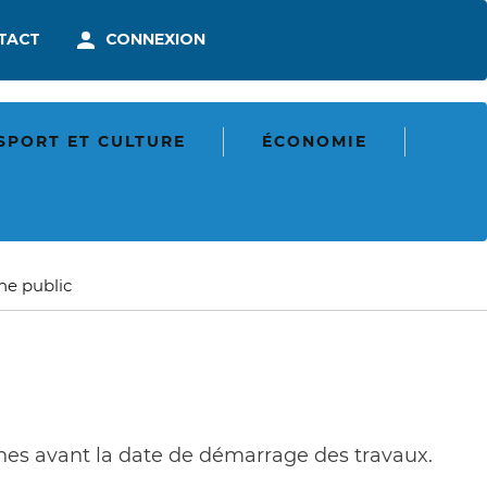
En-
TACT
CONNEXION
tête
-
munication
Connexion
SPORT ET CULTURE
ÉCONOMIE
ne public
nes avant la date de démarrage des travaux.