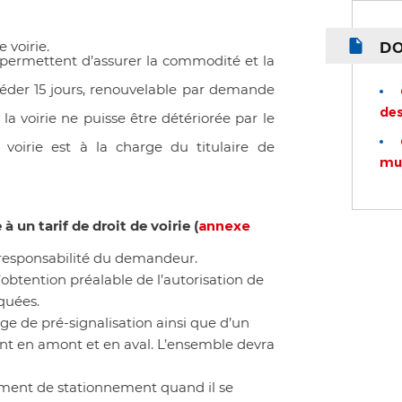
 voirie.
D
ui permettent d’assurer la commodité et la
éder 15 jours, renouvelable par demande
des
la voirie ne puisse être détériorée par le
voirie est à la charge du titulaire de
mu
un tarif de droit de voirie (
annexe
a responsabilité du demandeur.
’obtention préalable de l’autorisation de
iquées.
age de pré-signalisation ainsi que d’un
ent en amont et en aval. L’ensemble devra
ement de stationnement quand il se