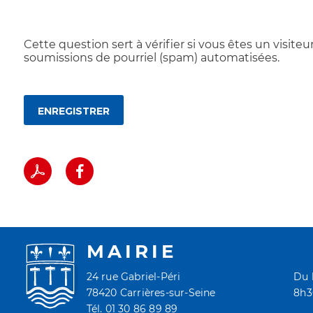
Cette question sert à vérifier si vous êtes un visiteu
soumissions de pourriel (spam) automatisées.
ENREGISTRER
MAIRIE
24 rue Gabriel-Péri
Du 
78420 Carrières-sur-Seine
8h30
Tél. 01 30 86 89 89