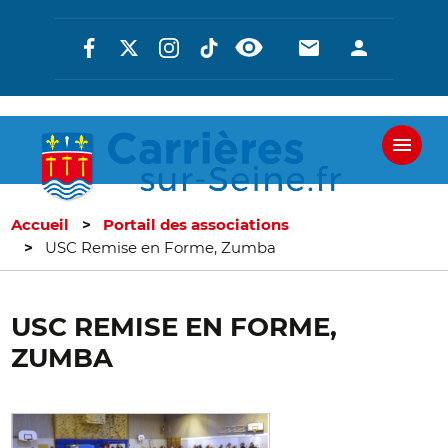
Aller
Réseaux
En-
En-
au
contenu
sociaux
tête
tête
principal
-
-
Communicati
Connexi
Accueil
Portail des associations
USC Remise en Forme, Zumba
USC REMISE EN FORME,
ZUMBA