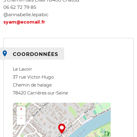
06 62 72 79 85
@annabelle.lepabic
syam@ecomail.fr
COORDONNÉES
Le Lavoir
37 rue Victor-Hugo
Chemin de halage
78420
Carrières-sur-Seine
+
−