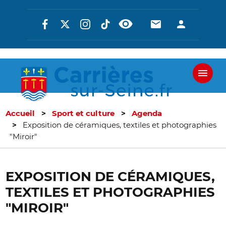
Aller
Réseaux
En-
En-
au
contenu
sociaux
tête
tête
principal
-
-
Communicati
Connexi
Accueil
Sport et culture
Agenda
Exposition de céramiques, textiles et photographies
"Miroir"
EXPOSITION DE CÉRAMIQUES,
TEXTILES ET PHOTOGRAPHIES
"MIROIR"