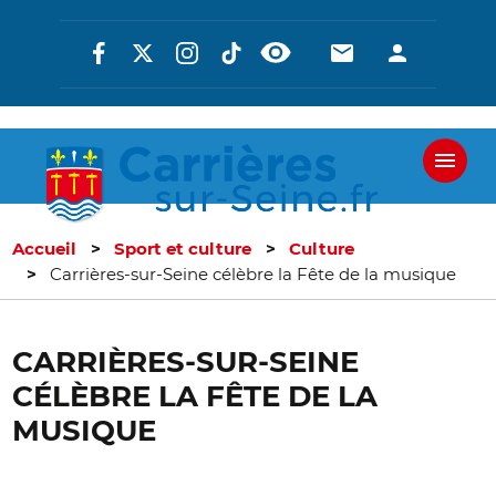
Aller
Réseaux
En-
En-
au
contenu
sociaux
tête
tête
principal
-
-
Communicati
Connexi
Accueil
Sport et culture
Culture
Carrières-sur-Seine célèbre la Fête de la musique
CARRIÈRES-SUR-SEINE
CÉLÈBRE LA FÊTE DE LA
MUSIQUE