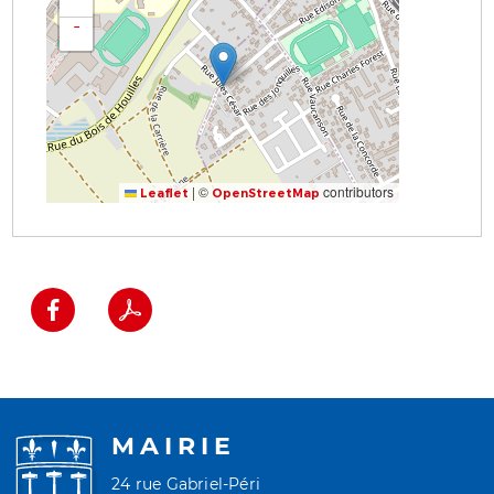
−
|
©
contributors
Leaflet
OpenStreetMap
MAIRIE
24 rue Gabriel-Péri