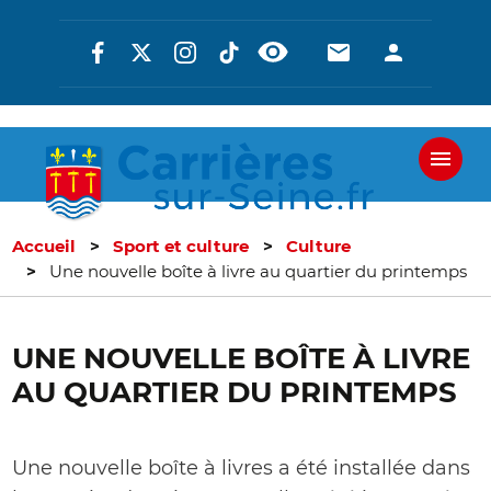
Aller
Réseaux
En-
En-
au
contenu
sociaux
tête
tête
principal
-
-
Communicati
Connexi
Accueil
Sport et culture
Culture
Une nouvelle boîte à livre au quartier du printemps
UNE NOUVELLE BOÎTE À LIVRE
AU QUARTIER DU PRINTEMPS
Une nouvelle boîte à livres a été installée dans