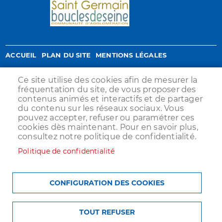
Menu
ACCUEIL
PLAN DU SITE
MENTIONS LÉGALES
Pied
POLITIQUE DE CONFIDENTIALITÉ
COOKIES
Ce site utilise des cookies afin de mesurer la
de
fréquentation du site, de vous proposer des
ACCESSIBILITÉ : PARTIELLEMENT CONFORME
CONTACT
page
contenus animés et interactifs et de partager
du contenu sur les réseaux sociaux. Vous
S'IDENTIFIER
pouvez accepter, refuser ou paramétrer ces
cookies dès maintenant. Pour en savoir plus,
consultez notre politique de confidentialité.
Politique de confidentialité
CONFIGURATION DES COOKIES
TOUT REFUSER