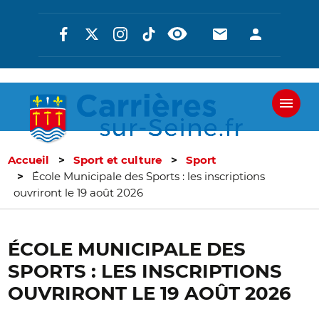
Aller
Réseaux
En-
En-
au
contenu
sociaux
tête
tête
principal
-
-
Communicati
Connexi
Accueil
Sport et culture
Sport
École Municipale des Sports : les inscriptions
ouvriront le 19 août 2026
ÉCOLE MUNICIPALE DES
SPORTS : LES INSCRIPTIONS
OUVRIRONT LE 19 AOÛT 2026