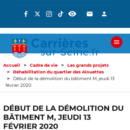
Aller
Réseaux
En-
En-
au
contenu
sociaux
tête
tête
principal
-
-
Communicati
Connexi
Accueil
Cadre de vie
Les grands projets
Réhabilitation du quartier des Alouettes
Début de la démolition du bâtiment M, jeudi 13
février 2020
DÉBUT DE LA DÉMOLITION DU
BÂTIMENT M, JEUDI 13
FÉVRIER 2020