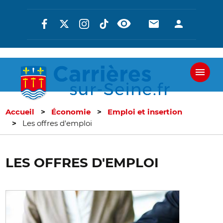
Aller
Réseaux
En-
En-
au
contenu
sociaux
tête
tête
principal
-
-
Communicati
Connexi
Accueil
Économie
Emploi et insertion
Les offres d'emploi
LES OFFRES D'EMPLOI