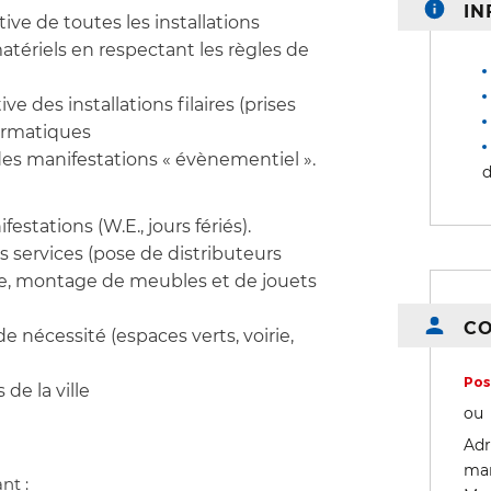
IN
ve de toutes les installations
matériels en respectant les règles de
 des installations filaires (prises
formatiques
s des manifestations « évènementiel ».
d
stations (W.E., jours fériés).
services (pose de distributeurs
oge, montage de meubles et de jouets
C
 nécessité (espaces verts, voirie,
Pos
de la ville
ou
Adr
man
nt :