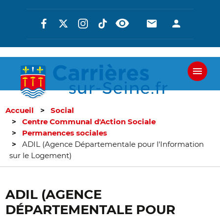
Aller
Réseaux
En-
En-
au
contenu
sociaux
tête
tête
principal
-
-
Communicati
Connexi
Accueil
Social
Centre Communal d'Action Sociale
Permanences sociales
ADIL (Agence Départementale pour l'Information
sur le Logement)
ADIL (AGENCE
DÉPARTEMENTALE POUR