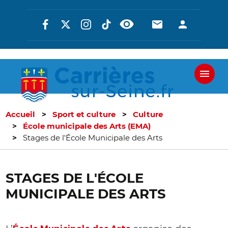
Aller
Réseaux
En-
En-
au
contenu
sociaux
tête
tête
principal
-
-
Communicati
Connexi
Accueil
Sport et culture
Culture
École municipale des Arts (EMA)
Stages de l'École Municipale des Arts
STAGES DE L'ÉCOLE
MUNICIPALE DES ARTS